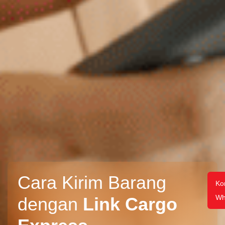
Cara Kirim Barang
Ko
Wh
dengan
Link Cargo