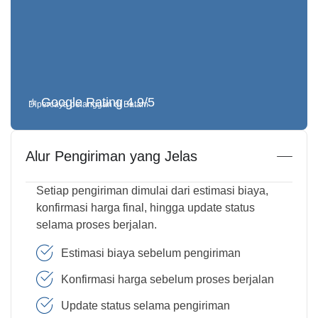
⭐ Google Rating 4.9/5
Dipercaya pelanggan di Batam
Alur Pengiriman yang Jelas
Setiap pengiriman dimulai dari estimasi biaya,
konfirmasi harga final, hingga update status
selama proses berjalan.
Estimasi biaya sebelum pengiriman
Konfirmasi harga sebelum proses berjalan
Update status selama pengiriman